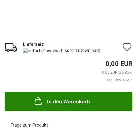
Lieferzeit:
A
sofort (Download)
d
0,00 EUR
M
0,00 EUR pro Stck.
zzgl. 19% MwSt.
In den Warenkorb
Frage zum Produkt