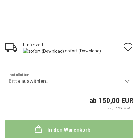
Lieferzeit:
A
sofort (Download)
d
M
Installation:
ab 150,00 EUR
zzgl. 19% MwSt.
In den Warenkorb